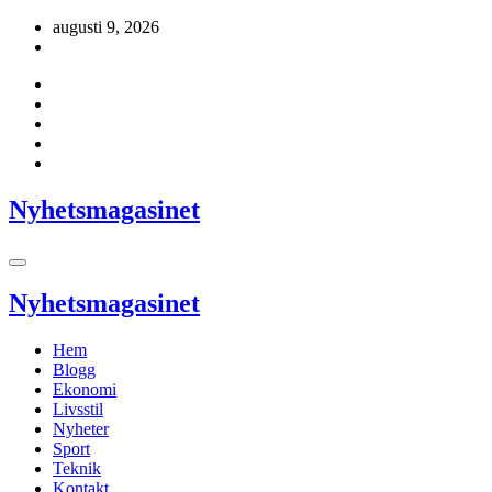
Hoppa
augusti 9, 2026
till
innehåll
Nyhetsmagasinet
Nyhetsmagasinet
Hem
Blogg
Ekonomi
Livsstil
Nyheter
Sport
Teknik
Kontakt