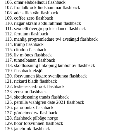
omar elabdellaoui flashback
frontalkrock lindshammar flashback
adels flickvän flashback
coffee zero flashback
rizgar akram abdulrahman flashback
sexuellt övergrepp lets dance flashback
ferratum flashback
manlig programledare tv4 avstängd flashback
trump flashback
citodon flashback
liv mjönes flashback
tunnelbanan flashback
skottlossning linköping lambohov flashback
flashback eksjö
försvunnen jägare svenljunga flashback
rickard bladh flashback
leslie easterbrook flashback
zensum flashback
skottlossning tranås flashback
pernilla wahlgren date 2021 flashback
parodontax flashback
gördetmedrw flashback
flashback pilbåge norge
höör försvunnen flashback
janebrink flashback