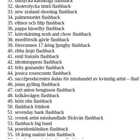
bilolycka karlskoga flashback
skoterolycka timrå flashback
new zealand shooting flashback
palmemordet flashback
ellinor och filip flashback
pappa hässelby flashback
knivskärning nosh and chow flashback
mordförsök gävle flashback
försvunnen 17 åring ljungby flashback
ebba årsjö flashback
emil franzén flashback
idrottstoppens flashback
felix granander flashback
jessica rosencrantz flashback
succéproducenten åtalas för misshandel av kvinnlig artist – fla
jonas gylling flashback
curt anton bengtsson flashback
kråkåsvägen flashback
höör elin flashback
flashback friidrott
sevenday bank flashback
svensk artist misshandlade flickvän flashback
flashback big band
poseidonkliniken flashback
18 åring malmö latin flashback