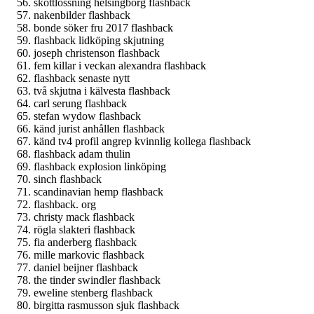
skottlossning helsingborg flashback
nakenbilder flashback
bonde söker fru 2017 flashback
flashback lidköping skjutning
joseph christenson flashback
fem killar i veckan alexandra flashback
flashback senaste nytt
två skjutna i kälvesta flashback
carl serung flashback
stefan wydow flashback
känd jurist anhållen flashback
känd tv4 profil angrep kvinnlig kollega flashback
flashback adam thulin
flashback explosion linköping
sinch flashback
scandinavian hemp flashback
flashback. org
christy mack flashback
rögla slakteri flashback
fia anderberg flashback
mille markovic flashback
daniel beijner flashback
the tinder swindler flashback
eweline stenberg flashback
birgitta rasmusson sjuk flashback