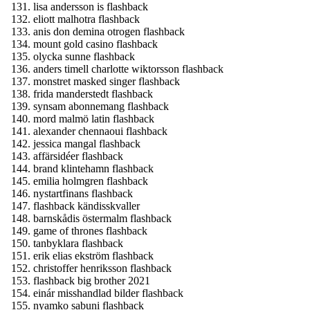
lisa andersson is flashback
eliott malhotra flashback
anis don demina otrogen flashback
mount gold casino flashback
olycka sunne flashback
anders timell charlotte wiktorsson flashback
monstret masked singer flashback
frida manderstedt flashback
synsam abonnemang flashback
mord malmö latin flashback
alexander chennaoui flashback
jessica mangal flashback
affärsidéer flashback
brand klintehamn flashback
emilia holmgren flashback
nystartfinans flashback
flashback kändisskvaller
barnskådis östermalm flashback
game of thrones flashback
tanbyklara flashback
erik elias ekström flashback
christoffer henriksson flashback
flashback big brother 2021
einár misshandlad bilder flashback
nyamko sabuni flashback