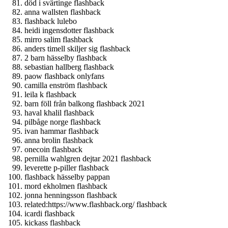
död i svärtinge flashback
anna wallsten flashback
flashback lulebo
heidi ingensdotter flashback
mirro salim flashback
anders timell skiljer sig flashback
2 barn hässelby flashback
sebastian hallberg flashback
paow flashback onlyfans
camilla enström flashback
leila k flashback
barn föll från balkong flashback 2021
haval khalil flashback
pilbåge norge flashback
ivan hammar flashback
anna brolin flashback
onecoin flashback
pernilla wahlgren dejtar 2021 flashback
leverette p-piller flashback
flashback hässelby pappan
mord ekholmen flashback
jonna henningsson flashback
related:https://www.flashback.org/ flashback
icardi flashback
kickass flashback