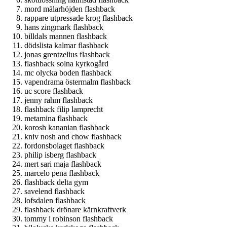
mord mälarhöjden flashback
rappare utpressade krog flashback
hans zingmark flashback
billdals mannen flashback
dödslista kalmar flashback
jonas grentzelius flashback
flashback solna kyrkogård
mc olycka boden flashback
vapendrama östermalm flashback
uc score flashback
jenny rahm flashback
flashback filip lamprecht
metamina flashback
korosh kananian flashback
kniv nosh and chow flashback
fordonsbolaget flashback
philip isberg flashback
mert sari maja flashback
marcelo pena flashback
flashback delta gym
savelend flashback
lofsdalen flashback
flashback drönare kärnkraftverk
tommy i robinson flashback