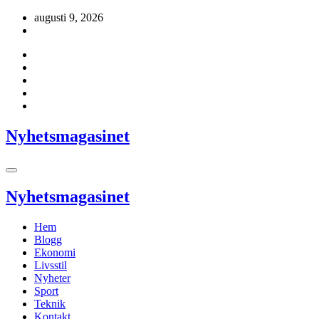
Hoppa
augusti 9, 2026
till
innehåll
Nyhetsmagasinet
Nyhetsmagasinet
Hem
Blogg
Ekonomi
Livsstil
Nyheter
Sport
Teknik
Kontakt