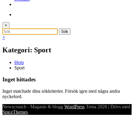
×
×
Kategori: Sport
Hem
Sport
Inget hittades
Inget matchade dina sökkriterier. Försök igen med några andra
nyckelord.
Newscrunch - Magasin & blogg
WordPress
Tema 2026 | Drivs med
SpiceThemes