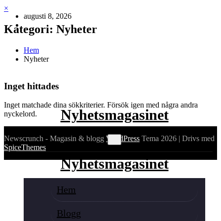
Hoppa
×
augusti 8, 2026
till
innehåll
Kategori: Nyheter
Hem
Nyheter
Inget hittades
Inget matchade dina sökkriterier. Försök igen med några andra
Nyhetsmagasinet
nyckelord.
Newscrunch - Magasin & blogg
WordPress
Tema 2026 | Drivs med
SpiceThemes
Nyhetsmagasinet
Hem
Blogg