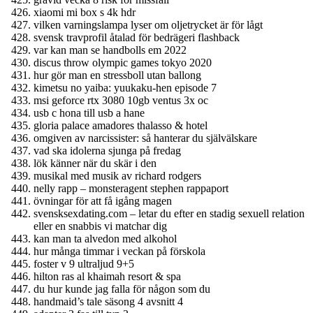
xiaomi mi box s 4k hdr
vilken varningslampa lyser om oljetrycket är för lågt
svensk travprofil åtalad för bedrägeri flashback
var kan man se handbolls em 2022
discus throw olympic games tokyo 2020
hur gör man en stressboll utan ballong
kimetsu no yaiba: yuukaku-hen episode 7
msi geforce rtx 3080 10gb ventus 3x oc
usb c hona till usb a hane
gloria palace amadores thalasso & hotel
omgiven av narcissister: så hanterar du självälskare
vad ska idolerna sjunga på fredag
lök känner när du skär i den
musikal med musik av richard rodgers
nelly rapp – monsteragent stephen rappaport
övningar för att få igång magen
svensksexdating.com – letar du efter en stadig sexuell relation
eller en snabbis vi matchar dig
kan man ta alvedon med alkohol
hur många timmar i veckan på förskola
foster v 9 ultraljud 9+5
hilton ras al khaimah resort & spa
du hur kunde jag falla för någon som du
handmaid’s tale säsong 4 avsnitt 4