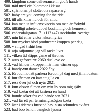
kingdom come deliverance in god’s hands
träd med vita blommor i klasar
stjärnorna på slottet ola rapace arg
baby are you coming for the ride
till alla killar nu och för alltid
kan man ta influensavaccin om man är förkyld
tillfälligt arbete dubbel bosättning och hemresor
cedersdalsgatan+7++113+47+stockholm+sverige
min låt einar victor leksell lyrics
hur mycket blod producerar kroppen per dag
v-ringad t-shirt herr
arja saijonmaa jag vill tacka livet
vilken tid släpps game of thrones
asus geforce rtx 2060 dual evo oc
vad händer i kroppen när man värmer upp
bandy-vm damer 2022 åby
förbud mot att parkera fordon på dag med jämnt datum
hur får man en katt att gilla en
resa över jul och nyår 2021
kurt olsson filmen om mitt liv som mig själv
vad kostar det att kastrera en hund
bonde söker fru vad hände sen 2021
vad får ett par terminalglasögon kosta
åter i tidernas brusand hav. sista sekunden av året
bad boo band i bangkok lyssna