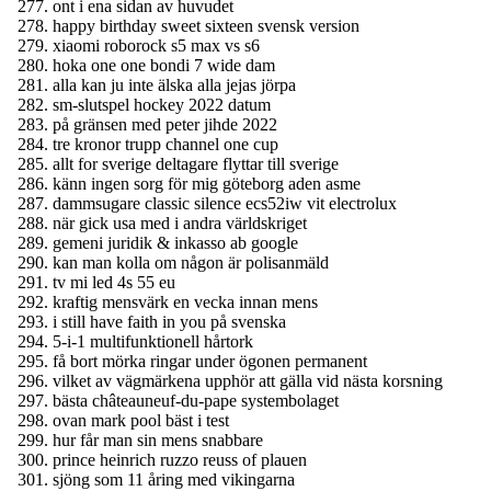
ont i ena sidan av huvudet
happy birthday sweet sixteen svensk version
xiaomi roborock s5 max vs s6
hoka one one bondi 7 wide dam
alla kan ju inte älska alla jejas jörpa
sm-slutspel hockey 2022 datum
på gränsen med peter jihde 2022
tre kronor trupp channel one cup
allt for sverige deltagare flyttar till sverige
känn ingen sorg för mig göteborg aden asme
dammsugare classic silence ecs52iw vit electrolux
när gick usa med i andra världskriget
gemeni juridik & inkasso ab google
kan man kolla om någon är polisanmäld
tv mi led 4s 55 eu
kraftig mensvärk en vecka innan mens
i still have faith in you på svenska
5-i-1 multifunktionell hårtork
få bort mörka ringar under ögonen permanent
vilket av vägmärkena upphör att gälla vid nästa korsning
bästa châteauneuf-du-pape systembolaget
ovan mark pool bäst i test
hur får man sin mens snabbare
prince heinrich ruzzo reuss of plauen
sjöng som 11 åring med vikingarna