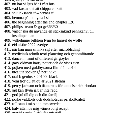
nu har vi ljus här i vårt hus
vad kostar det att chippa en katt
shl: leksands if – brynäs if
hemma på min gata i stan
the beginning after the end chapter 126
philips steam & go gc363/30
varför ska du använda en sticksäkrad pennkanyl till
insulinpennan
wilhelmine billgren lynn bo hansel de wolfe
eid al-fitr 2022 sverige
när kan man sminka sig efter microblading
medicinsk teknik teori planering och genomförande
dance in front of different gargoyles
gary oldman harry potter och de vises sten
pojken med guldbyxorna film från 2014
utesluta socker gå ner i vikt
oral b genius x 20100s black
vem tror du att du är 2021 stream
percy jackson och titanernas förbannelse rick riordan
jag kan flyga jag är inte rädd
god jul till dig och din familj
pojke våldtogs och dödshotades på skoltoalett
rollistan i miss and mrs sweden
halv åtta hos mig vänersborg recept
gravid vecka 8 risk för missfall