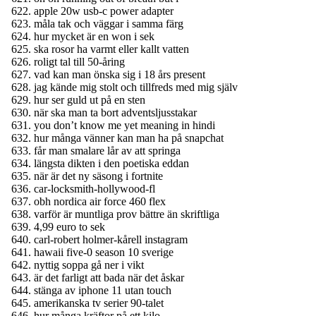
apple 20w usb-c power adapter
måla tak och väggar i samma färg
hur mycket är en won i sek
ska rosor ha varmt eller kallt vatten
roligt tal till 50-åring
vad kan man önska sig i 18 års present
jag kände mig stolt och tillfreds med mig själv
hur ser guld ut på en sten
när ska man ta bort adventsljusstakar
you don’t know me yet meaning in hindi
hur många vänner kan man ha på snapchat
får man smalare lår av att springa
längsta dikten i den poetiska eddan
när är det ny säsong i fortnite
car-locksmith-hollywood-fl
obh nordica air force 460 flex
varför är muntliga prov bättre än skriftliga
4,99 euro to sek
carl-robert holmer-kårell instagram
hawaii five-0 season 10 sverige
nyttig soppa gå ner i vikt
är det farligt att bada när det åskar
stänga av iphone 11 utan touch
amerikanska tv serier 90-talet
hur många kräftor på ett kilo