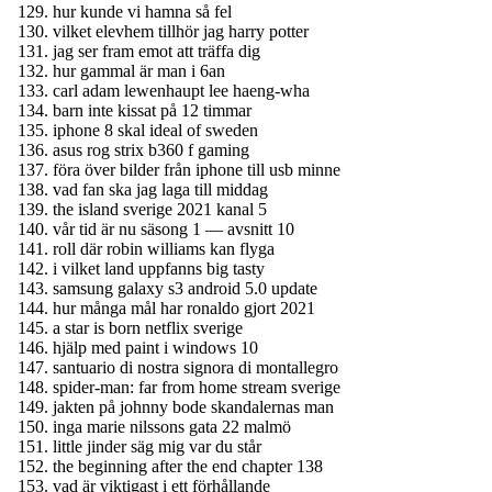
hur kunde vi hamna så fel
vilket elevhem tillhör jag harry potter
jag ser fram emot att träffa dig
hur gammal är man i 6an
carl adam lewenhaupt lee haeng-wha
barn inte kissat på 12 timmar
iphone 8 skal ideal of sweden
asus rog strix b360 f gaming
föra över bilder från iphone till usb minne
vad fan ska jag laga till middag
the island sverige 2021 kanal 5
vår tid är nu säsong 1 — avsnitt 10
roll där robin williams kan flyga
i vilket land uppfanns big tasty
samsung galaxy s3 android 5.0 update
hur många mål har ronaldo gjort 2021
a star is born netflix sverige
hjälp med paint i windows 10
santuario di nostra signora di montallegro
spider-man: far from home stream sverige
jakten på johnny bode skandalernas man
inga marie nilssons gata 22 malmö
little jinder säg mig var du står
the beginning after the end chapter 138
vad är viktigast i ett förhållande