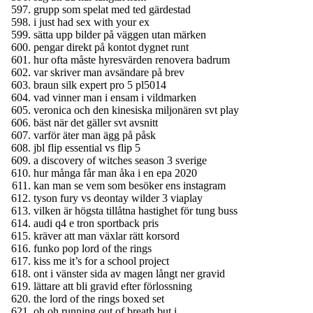
grupp som spelat med ted gärdestad
i just had sex with your ex
sätta upp bilder på väggen utan märken
pengar direkt på kontot dygnet runt
hur ofta måste hyresvärden renovera badrum
var skriver man avsändare på brev
braun silk expert pro 5 pl5014
vad vinner man i ensam i vildmarken
veronica och den kinesiska miljonären svt play
bäst när det gäller svt avsnitt
varför äter man ägg på påsk
jbl flip essential vs flip 5
a discovery of witches season 3 sverige
hur många får man åka i en epa 2020
kan man se vem som besöker ens instagram
tyson fury vs deontay wilder 3 viaplay
vilken är högsta tillåtna hastighet för tung buss
audi q4 e tron sportback pris
kräver att man växlar rätt korsord
funko pop lord of the rings
kiss me it’s for a school project
ont i vänster sida av magen långt ner gravid
lättare att bli gravid efter förlossning
the lord of the rings boxed set
oh oh running out of breath but i