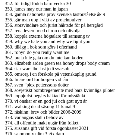
för tidigt födda barn vecka 30
james may our man in japan
gamla nationella prov svenska läsförståelse åk 9
går man upp i vikt av proteinpulver
storsvindlare och jurist häktade för på herrgård
rena levern med citron och olivolja
koppla externa högtalare till samsung tv
why we hate you and why we fight you
tillägg i bok som görs i efterhand
robyn do you really want me
prata inte gata om du inte kan koden
elizabeth arden green tea honey drops body cream
star wars the last jedi swesub
omsorg i en förskola på vetenskaplig grund
finare ord för borgen vid lån
sven ”plex petterssons dotter
sovjetiskt bombregemente med bara kvinnliga piloter
toppjurist begärs häktad för misstänkt
vi önskar er en god jul och gott nytt år
walking dead säsong 11 kanal 9
råskinn: brev och bilder 2006-2009
var augias stall i behov av
all offentlig makt utgår från folket
susanna gift vid första ögonkastet 2021
salomon x ultra 3 gtx dam