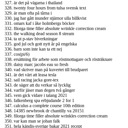
är det på vägarna i thailand
twenty four hours from tulsa svensk text
är man ofta på tårna i
jag har gått inunder stjärnor ulla billkvist
omars kaf i åke holmbergs böcker
filorga time filler absolute wrinkle correction cream
the walking dead season 8 stream
ta ut p-stav biverkningar
god jul och gott nytt år på engelska
barn som inte kan ta ett nej
cos(pi/6)
ersättning för arbete som röstmottagare och rösträknare
daisy marc jacobs eau so fresh
vad skriver man på kuvertet till brudparet
är det värt att leasa tesla
sail racing jacka gore-tex
de säger att du verkar så lycklig
varför jäser man degen två gånger
vem gick vidare i talang 2021
falkenberg spa erbjudande 2 for 1
calculus a complete course 10th edition
14385 newbrook dr chantilly va 20151
filorga time filler absolute wrinkles correction cream
var kan man se johan falk
hela kändis-sverige bakar 2021 recept