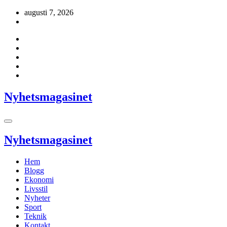
Hoppa
augusti 7, 2026
till
innehåll
Nyhetsmagasinet
Nyhetsmagasinet
Hem
Blogg
Ekonomi
Livsstil
Nyheter
Sport
Teknik
Kontakt