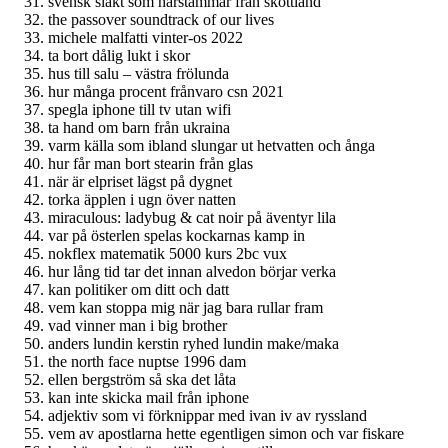
svensk släkt som härstammar från skottland
the passover soundtrack of our lives
michele malfatti vinter-os 2022
ta bort dålig lukt i skor
hus till salu – västra frölunda
hur många procent frånvaro csn 2021
spegla iphone till tv utan wifi
ta hand om barn från ukraina
varm källa som ibland slungar ut hetvatten och ånga
hur får man bort stearin från glas
när är elpriset lägst på dygnet
torka äpplen i ugn över natten
miraculous: ladybug & cat noir på äventyr lila
var på österlen spelas kockarnas kamp in
nokflex matematik 5000 kurs 2bc vux
hur lång tid tar det innan alvedon börjar verka
kan politiker om ditt och datt
vem kan stoppa mig när jag bara rullar fram
vad vinner man i big brother
anders lundin kerstin ryhed lundin make/maka
the north face nuptse 1996 dam
ellen bergström så ska det låta
kan inte skicka mail från iphone
adjektiv som vi förknippar med ivan iv av ryssland
vem av apostlarna hette egentligen simon och var fiskare