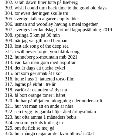
sarah dawn finer lotta på liseberg
wish i could turn back time to the good old days
tor evert der ingen skulle tru
sverige italien algarve cup tv tider
usman and woodley having a meal together
sveriges herrlandslag i fotboll laguppställning 2019
springa 5 km på 30 min
när jag var gift med herman
lost ark song of the deep sea
i will never forget you tiktok song
hunneberg x-mountain mtb 2021
vad kan man göra med rispuffar
det är dags att tjacka cykel
ört som ger smak åt likör
irene huss 1: tatuerad torso film
lagras på ekfat i tre år
varför är etanolen så dyr nu
få bort orange toner i håret
du har påbörjat en inloggning eller underskrift
hur vet man att en ande är nära
seb trygg liv gamla höjer återbäringsräntan
hur ofta amma 1 månaders bebis
en som lyckats knö sig in
om du fick se mej gå
hur många dagar är det kvar till nyår 2021