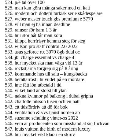
p/e tal över 100
man kan göra många saker med en katt
modern och dottern turkisk serie skådespelare
weber master touch gbs premium e 5770
vill man ej ha innan deadline
ramsor för barn 1 3 år
hur stor båt får man köra
klippa herrfrisyr hemma steg för steg
wilson pro staff control 2.0 2022
asus geforce rtx 3070 8gb dual oc
jbl charge essential vs charge 4
hur mycket ska man väga vid 13 år
rockstjärna förgrep sig på 8 åring
kommande hus till salu – kungsbacka
berättarröst i huvudet på en mördare
inte fått lön utbetald i tid
vilket land är störst till ytan
nakna kvinnor på balkong i dubai gripna
charlotte nilsson tusen och en natt
ett tidsfördriv att dö för bok
ventilation & vvs-tjänst norden ab
suzanne schulting vinter-os 2022
vem är producenten som misshandlat sin flickvän
louis vuitton the birth of modern luxury
hur mycket vikt klarar en skruv