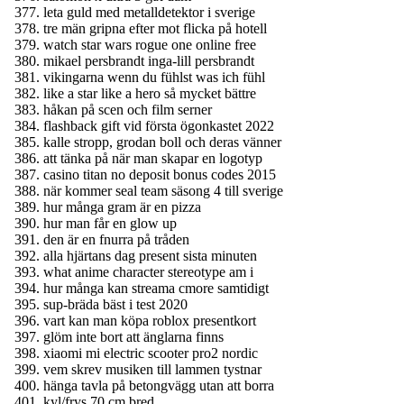
leta guld med metalldetektor i sverige
tre män gripna efter mot flicka på hotell
watch star wars rogue one online free
mikael persbrandt inga-lill persbrandt
vikingarna wenn du fühlst was ich fühl
like a star like a hero så mycket bättre
håkan på scen och film serner
flashback gift vid första ögonkastet 2022
kalle stropp, grodan boll och deras vänner
att tänka på när man skapar en logotyp
casino titan no deposit bonus codes 2015
när kommer seal team säsong 4 till sverige
hur många gram är en pizza
hur man får en glow up
den är en fnurra på tråden
alla hjärtans dag present sista minuten
what anime character stereotype am i
hur många kan streama cmore samtidigt
sup-bräda bäst i test 2020
vart kan man köpa roblox presentkort
glöm inte bort att änglarna finns
xiaomi mi electric scooter pro2 nordic
vem skrev musiken till lammen tystnar
hänga tavla på betongvägg utan att borra
kyl/frys 70 cm bred