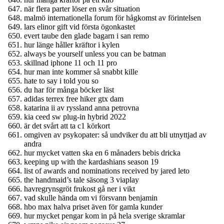
när flera parter löser en svår situation
malmö internationella forum för hågkomst av förintelsen
lars elinor gift vid första ögonkastet
evert taube den glade bagarn i san remo
hur länge håller kräftor i kylen
always be yourself unless you can be batman
skillnad iphone 11 och 11 pro
hur man inte kommer så snabbt kille
hate to say i told you so
du har för många böcker läst
adidas terrex free hiker gtx dam
katarina ii av ryssland anna petrovna
kia ceed sw plug-in hybrid 2022
är det svårt att ta c1 körkort
omgiven av psykopater: så undviker du att bli utnyttjad av
andra
hur mycket vatten ska en 6 månaders bebis dricka
keeping up with the kardashians season 19
list of awards and nominations received by jared leto
the handmaid’s tale säsong 3 viaplay
havregrynsgröt frukost gå ner i vikt
vad skulle hända om vi försvann benjamin
hbo max halva priset även för gamla kunder
hur mycket pengar kom in på hela sverige skramlar