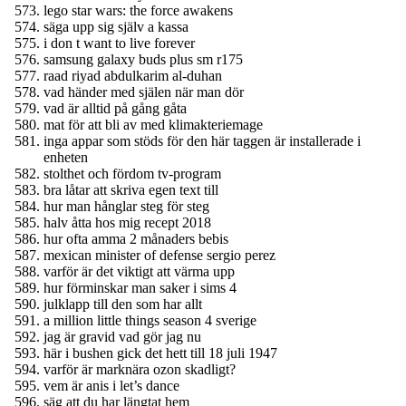
lego star wars: the force awakens
säga upp sig själv a kassa
i don t want to live forever
samsung galaxy buds plus sm r175
raad riyad abdulkarim al-duhan
vad händer med själen när man dör
vad är alltid på gång gåta
mat för att bli av med klimakteriemage
inga appar som stöds för den här taggen är installerade i
enheten
stolthet och fördom tv-program
bra låtar att skriva egen text till
hur man hånglar steg för steg
halv åtta hos mig recept 2018
hur ofta amma 2 månaders bebis
mexican minister of defense sergio perez
varför är det viktigt att värma upp
hur förminskar man saker i sims 4
julklapp till den som har allt
a million little things season 4 sverige
jag är gravid vad gör jag nu
här i bushen gick det hett till 18 juli 1947
varför är marknära ozon skadligt?
vem är anis i let’s dance
säg att du har längtat hem