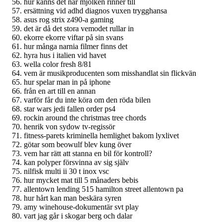
hur känns det när mjölken rinner till
ersättning vid adhd diagnos vuxen trygghansa
asus rog strix z490-a gaming
det är då det stora vemodet rullar in
ekorre ekorre viftar på sin svans
hur många narnia filmer finns det
hyra hus i italien vid havet
wella color fresh 8/81
vem är musikproducenten som misshandlat sin flickvän
hur spelar man in på iphone
från en art till en annan
varför får du inte köra om den röda bilen
star wars jedi fallen order ps4
rockin around the christmas tree chords
henrik von sydow tv-regissör
fitness-parets kriminella hemlighet bakom lyxlivet
götar som beowulf blev kung över
vem har rätt att stanna en bil för kontroll?
kan polyper försvinna av sig själv
nilfisk multi ii 30 t inox vsc
hur mycket mat till 5 månaders bebis
allentown lending 515 hamilton street allentown pa
hur hårt kan man beskära syren
amy winehouse-dokumentär svt play
vart jag går i skogar berg och dalar