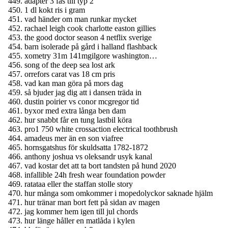
adapter 3 fas till typ 2
1 dl kokt ris i gram
vad händer om man runkar mycket
rachael leigh cook charlotte easton gillies
the good doctor season 4 netflix sverige
barn isolerade på gård i halland flashback
xometry 31m 141mgilgore washington…
song of the deep sea lost ark
orrefors carat vas 18 cm pris
vad kan man göra på mors dag
så bjuder jag dig att i dansen träda in
dustin poirier vs conor mcgregor tid
byxor med extra långa ben dam
hur snabbt får en tung lastbil köra
pro1 750 white crossaction electrical toothbrush
amadeus mer än en son viafree
hornsgatshus för skuldsatta 1782-1872
anthony joshua vs oleksandr usyk kanal
vad kostar det att ta bort tandsten på hund 2020
infallible 24h fresh wear foundation powder
ratataa eller the staffan stolle story
hur många som omkommer i mopedolyckor saknade hjälm
hur tränar man bort fett på sidan av magen
jag kommer hem igen till jul chords
hur länge håller en matlåda i kylen