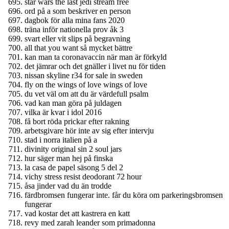
star wars the last jedi stream free
ord på a som beskriver en person
dagbok för alla mina fans 2020
träna inför nationella prov åk 3
svart eller vit slips på begravning
all that you want så mycket bättre
kan man ta coronavaccin när man är förkyld
det jämrar och det gnäller i livet nu för tiden
nissan skyline r34 for sale in sweden
fly on the wings of love wings of love
du vet väl om att du är värdefull psalm
vad kan man göra på juldagen
vilka är kvar i idol 2016
få bort röda prickar efter rakning
arbetsgivare hör inte av sig efter intervju
stad i norra italien på a
divinity original sin 2 soul jars
hur säger man hej på finska
la casa de papel säsong 5 del 2
vichy stress resist deodorant 72 hour
åsa jinder vad du än trodde
färdbromsen fungerar inte. får du köra om parkeringsbromsen
fungerar
vad kostar det att kastrera en katt
revy med zarah leander som primadonna