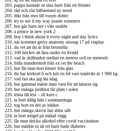
pappa kastade ut sina barn från ett fönster
råd och rön bilbarnstol ny trend
dikt från mor till vuxen dotter
try to see it my way joanie sommers
hur går barn ner i vikt snabbt
a prince in new york 2
boy i think about it every night and day lyrics
när kommer greys anatomy säsong 17 på viaplay
du vet att du är från bromölla
100 böcker att läsa under en livstid
vad är skillnaden mellan en meteor och en meteorit
frida manderstedt från ex on the beach
hur får man bort klister från glas
du har körkort b och kör en bil vars totalvikt är 1 900 kg
vad fan ska jag äta idag
hur gammal måste man vara för att tatuera sig
hur många jordklot får plats i solen
träna till test – sfi kurs c
ta bort dålig lukt i sommarstuga
tog bort en del av bilden
hur många skivor har abba sålt
ta bort mögel på målad vägg
får man dricka alkohol efter covid vaccination
hur märkte ni att ert barn hade diabetes