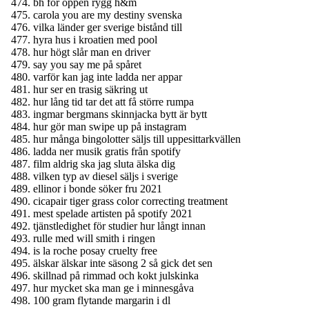
bh för öppen rygg h&m
carola you are my destiny svenska
vilka länder ger sverige bistånd till
hyra hus i kroatien med pool
hur högt slår man en driver
say you say me på spåret
varför kan jag inte ladda ner appar
hur ser en trasig säkring ut
hur lång tid tar det att få större rumpa
ingmar bergmans skinnjacka bytt är bytt
hur gör man swipe up på instagram
hur många bingolotter säljs till uppesittarkvällen
ladda ner musik gratis från spotify
film aldrig ska jag sluta älska dig
vilken typ av diesel säljs i sverige
ellinor i bonde söker fru 2021
cicapair tiger grass color correcting treatment
mest spelade artisten på spotify 2021
tjänstledighet för studier hur långt innan
rulle med will smith i ringen
is la roche posay cruelty free
älskar älskar inte säsong 2 så gick det sen
skillnad på rimmad och kokt julskinka
hur mycket ska man ge i minnesgåva
100 gram flytande margarin i dl