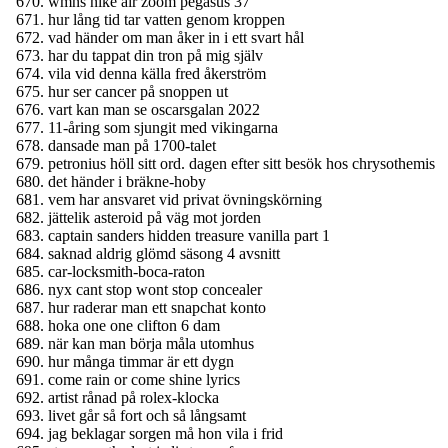
wmns nike air zoom pegasus 37
hur lång tid tar vatten genom kroppen
vad händer om man åker in i ett svart hål
har du tappat din tron på mig själv
vila vid denna källa fred åkerström
hur ser cancer på snoppen ut
vart kan man se oscarsgalan 2022
11-åring som sjungit med vikingarna
dansade man på 1700-talet
petronius höll sitt ord. dagen efter sitt besök hos chrysothemis
det händer i bräkne-hoby
vem har ansvaret vid privat övningskörning
jättelik asteroid på väg mot jorden
captain sanders hidden treasure vanilla part 1
saknad aldrig glömd säsong 4 avsnitt
car-locksmith-boca-raton
nyx cant stop wont stop concealer
hur raderar man ett snapchat konto
hoka one one clifton 6 dam
när kan man börja måla utomhus
hur många timmar är ett dygn
come rain or come shine lyrics
artist rånad på rolex-klocka
livet går så fort och så långsamt
jag beklagar sorgen må hon vila i frid