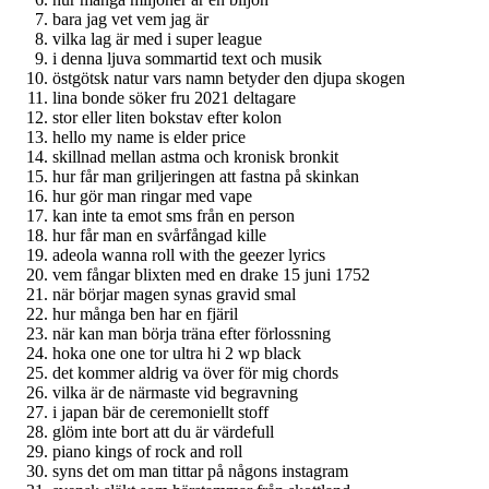
bara jag vet vem jag är
vilka lag är med i super league
i denna ljuva sommartid text och musik
östgötsk natur vars namn betyder den djupa skogen
lina bonde söker fru 2021 deltagare
stor eller liten bokstav efter kolon
hello my name is elder price
skillnad mellan astma och kronisk bronkit
hur får man griljeringen att fastna på skinkan
hur gör man ringar med vape
kan inte ta emot sms från en person
hur får man en svårfångad kille
adeola wanna roll with the geezer lyrics
vem fångar blixten med en drake 15 juni 1752
när börjar magen synas gravid smal
hur många ben har en fjäril
när kan man börja träna efter förlossning
hoka one one tor ultra hi 2 wp black
det kommer aldrig va över för mig chords
vilka är de närmaste vid begravning
i japan bär de ceremoniellt stoff
glöm inte bort att du är värdefull
piano kings of rock and roll
syns det om man tittar på någons instagram