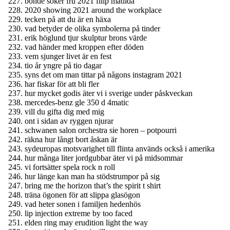
bonde söker fru 2021 filip matilda
2020 showing 2021 around the workplace
tecken på att du är en häxa
vad betyder de olika symbolerna på tinder
erik höglund tjur skulptur brons värde
vad händer med kroppen efter döden
vem sjunger livet är en fest
tio år yngre på tio dagar
syns det om man tittar på någons instagram 2021
har fiskar för att bli fler
hur mycket godis äter vi i sverige under påskveckan
mercedes-benz gle 350 d 4matic
vill du gifta dig med mig
ont i sidan av ryggen njurar
schwanen salon orchestra sie horen – potpourri
räkna hur långt bort åskan är
sydeuropas motsvarighet till flinta används också i amerika
hur många liter jordgubbar äter vi på midsommar
vi fortsätter spela rock n roll
hur länge kan man ha stödstrumpor på sig
bring me the horizon that’s the spirit t shirt
träna ögonen för att slippa glasögon
vad heter sonen i familjen hedenhös
lip injection extreme by too faced
elden ring may erudition light the way