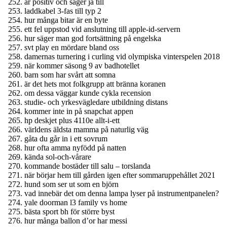
är positiv och säger ja till
laddkabel 3-fas till typ 2
hur många bitar är en byte
ett fel uppstod vid anslutning till apple-id-servern
hur säger man god fortsättning på engelska
svt play en mördare bland oss
damernas turnering i curling vid olympiska vinterspelen 2018
när kommer säsong 9 av badhotellet
barn som har svårt att somna
är det hets mot folkgrupp att bränna koranen
om dessa väggar kunde cykla recension
studie- och yrkesvägledare utbildning distans
kommer inte in på snapchat appen
hp deskjet plus 4110e allt-i-ett
världens äldsta mamma på naturlig väg
gåta du går in i ett sovrum
hur ofta amma nyfödd på natten
kända sol-och-vårare
kommande bostäder till salu – torslanda
när börjar hem till gården igen efter sommaruppehållet 2021
hund som ser ut som en björn
vad innebär det om denna lampa lyser på instrumentpanelen?
yale doorman l3 family vs home
bästa sport bh för större byst
hur många ballon d’or har messi