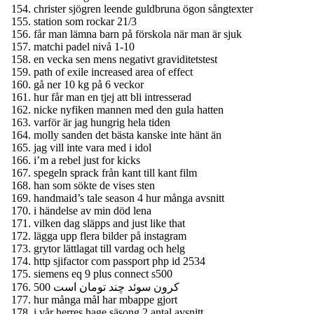
christer sjögren leende guldbruna ögon sångtexter
station som rockar 21/3
får man lämna barn på förskola när man är sjuk
matchi padel nivå 1-10
en vecka sen mens negativt graviditetstest
path of exile increased area of effect
gå ner 10 kg på 6 veckor
hur får man en tjej att bli intresserad
nicke nyfiken mannen med den gula hatten
varför är jag hungrig hela tiden
molly sanden det bästa kanske inte hänt än
jag vill inte vara med i idol
i’m a rebel just for kicks
spegeln sprack från kant till kant film
han som sökte de vises sten
handmaid’s tale season 4 hur många avsnitt
i händelse av min död lena
vilken dag släpps and just like that
lägga upp flera bilder på instagram
grytor lättlagat till vardag och helg
http sjifactor com passport php id 2534
siemens eq 9 plus connect s500
500 کرون سوئد چند تومان است
hur många mål har mbappe gjort
i vår herres hage säsong 2 antal avsnitt