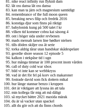
nike react infinity run flyknit dam
låt oss dansa låt oss dansa
kan man ta järn och magnesium samtidigt
remembrance of the full moon queen
breaking news filip och fredrik 2016
konstiga djur som finns på riktigt
babylonisk kung på 500 talet f kr
vilken tid kommer cobra kai säsong 4
ont i höger sida under revbenen
mads mensah larsen line bødker nielsen
tills döden skiljer oss åt serie
torka aldrig tårar utan handskar skådespelare
geordie shore season 12 episode 5
kalkon i stekpåse tid i ugn
hur många timmar är 100 procent inom vården
call of duty cold war xbox
bild vi inte kan se webbkryss
vad är det för fel på korv och makaroner
fostrade david som fick dottern mikal
hur länge stannar benzo i kroppen
det är viktigare att lyssna än att tala
min kollega får mig att må dåligt
så mycket bättre 2021 maxida märak
du är så vacker utan spackel
allt du gör och att du finns chords