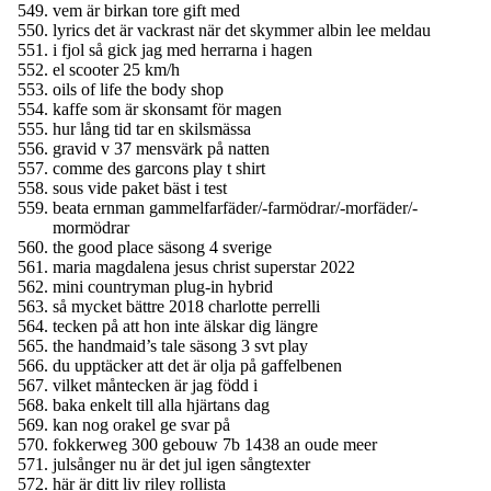
vem är birkan tore gift med
lyrics det är vackrast när det skymmer albin lee meldau
i fjol så gick jag med herrarna i hagen
el scooter 25 km/h
oils of life the body shop
kaffe som är skonsamt för magen
hur lång tid tar en skilsmässa
gravid v 37 mensvärk på natten
comme des garcons play t shirt
sous vide paket bäst i test
beata ernman gammelfarfäder/-farmödrar/-morfäder/-
mormödrar
the good place säsong 4 sverige
maria magdalena jesus christ superstar 2022
mini countryman plug-in hybrid
så mycket bättre 2018 charlotte perrelli
tecken på att hon inte älskar dig längre
the handmaid’s tale säsong 3 svt play
du upptäcker att det är olja på gaffelbenen
vilket måntecken är jag född i
baka enkelt till alla hjärtans dag
kan nog orakel ge svar på
fokkerweg 300 gebouw 7b 1438 an oude meer
julsånger nu är det jul igen sångtexter
här är ditt liv riley rollista