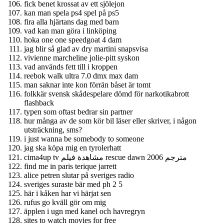
fick benet krossat av ett sjölejon
kan man spela ps4 spel på ps5
fira alla hjärtans dag med barn
vad kan man göra i linköping
hoka one one speedgoat 4 dam
jag blir så glad av dry martini snapsvisa
vivienne marcheline jolie-pitt syskon
vad används fett till i kroppen
reebok walk ultra 7.0 dmx max dam
man saknar inte kon förrän båset är tomt
folkkär svensk skådespelare dömd för narkotikabrott
flashback
typen som oftast bedrar sin partner
hur många av de som kör bil läser eller skriver, i någon
utsträckning, sms?
i just wanna be somebody to someone
jag ska köpa mig en tyrolerhatt
cima4up tv مشاهدة فيلم rescue dawn 2006 مترجم
find me in paris terique jarrett
alice petren slutar på sveriges radio
sveriges suraste bär med ph 2 5
här i kåken har vi härjat sen
rufus go kväll gör om mig
äpplen i ugn med kanel och havregryn
sites to watch movies for free