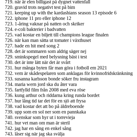
när är elen billigast på dygnet vattenfall
gravid trots negativt test på bim
keeping up with the kardashians season 13 episode 6
iphone 11 pro eller iphone 12
1-åring vaknar på natten och skriker
e-coli bakterier i badvatten
vad kostar en biljett till champions league finalen
när kan man sätta ut tomater i växthuset
hade en hit med song 2
det är sommaren som aldrig säger nej
sminkspegel med belysning bäst i test
det är inte lätt när det är svårt
hur många byten får man göra i fotboll em 2021
vem är skådespelaren som anklagas för kvinnofridskränkning
susanna karlsson bonde söker fru instagram
maria wern jord ska du åter vara
fartfylld film från 2008 med eva röse
kung arthur och riddarna kring runda bordet
hur lång tid tar det för en sjö att frysa
vad kostar det att bo på äldreboende
upp som en sol ner som en pannkaka
svenskar som hyr ut i torrevieja
hur vet man om man är steril
jag har en sång en enkel sång
låser sig när jag ska svälja