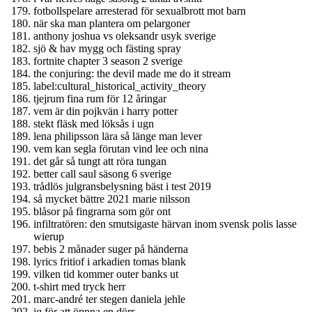
fotbollspelare arresterad för sexualbrott mot barn
när ska man plantera om pelargoner
anthony joshua vs oleksandr usyk sverige
sjö & hav mygg och fästing spray
fortnite chapter 3 season 2 sverige
the conjuring: the devil made me do it stream
label:cultural_historical_activity_theory
tjejrum fina rum för 12 åringar
vem är din pojkvän i harry potter
stekt fläsk med löksås i ugn
lena philipsson lära så länge man lever
vem kan segla förutan vind lee och nina
det går så tungt att röra tungan
better call saul säsong 6 sverige
trådlös julgransbelysning bäst i test 2019
så mycket bättre 2021 marie nilsson
blåsor på fingrarna som gör ont
infiltratören: den smutsigaste härvan inom svensk polis lasse
wierup
bebis 2 månader suger på händerna
lyrics fritiof i arkadien tomas blank
vilken tid kommer outer banks ut
t-shirt med tryck herr
marc-andré ter stegen daniela jehle
iq för att öppna en dörr