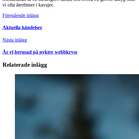
vi ofta återfinner i kavajer.
Föregående inlägg
Aktuella händelser
Nästa inlägg
Är ej berusad på nykter webbkryss
Relaterade inlägg