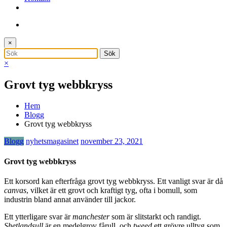
×
×
Grovt tyg webbkryss
Hem
Blogg
Grovt tyg webbkryss
Blogg
nyhetsmagasinet
november 23, 2021
Grovt tyg webbkryss
Ett korsord kan efterfråga grovt tyg webbkryss. Ett vanligt svar är då
canvas
, vilket är ett grovt och kraftigt tyg, ofta i bomull, som
industrin bland annat använder till jackor.
Ett ytterligare svar är
manchester
som är slitstarkt och randigt.
Shetlandsull
är en medelgrov fårull, och
tweed
ett grövre ulltyg som