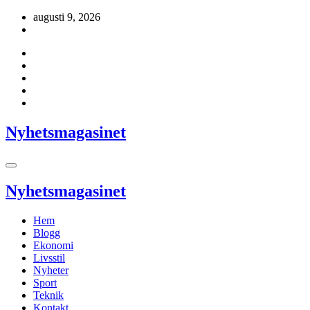
Hoppa
augusti 9, 2026
till
innehåll
Nyhetsmagasinet
Nyhetsmagasinet
Hem
Blogg
Ekonomi
Livsstil
Nyheter
Sport
Teknik
Kontakt