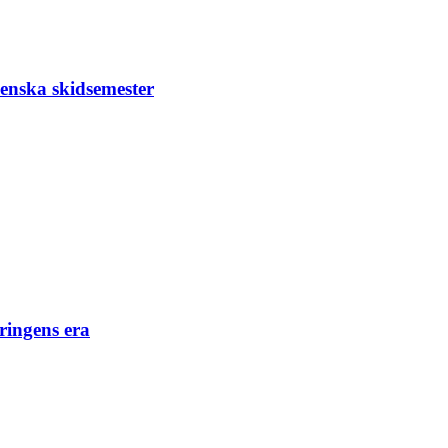
venska skidsemester
eringens era