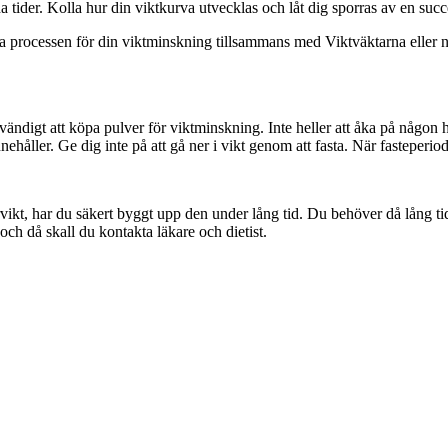
da tider. Kolla hur din viktkurva utvecklas och låt dig sporras av en suc
processen för din viktminskning tillsammans med Viktväktarna eller någo
ödvändigt att köpa pulver för viktminskning. Inte heller att åka på någon
håller. Ge dig inte på att gå ner i vikt genom att fasta. När fasteperiode
övervikt, har du säkert byggt upp den under lång tid. Du behöver då lång 
 och då skall du kontakta läkare och dietist.