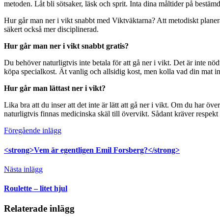
metoden. Låt bli sötsaker, läsk och sprit. Inta dina måltider på bestäm
Hur går man ner i vikt snabbt med Viktväktarna? Att metodiskt planera 
säkert också mer disciplinerad.
Hur går man ner i vikt snabbt gratis?
Du behöver naturligtvis inte betala för att gå ner i vikt. Det är inte n
köpa specialkost. Ät vanlig och allsidig kost, men kolla vad din mat inne
Hur går man lättast ner i vikt?
Lika bra att du inser att det inte är lätt att gå ner i vikt. Om du har 
naturligtvis finnas medicinska skäl till övervikt. Sådant kräver respekt
Föregående inlägg
<strong>Vem är egentligen Emil Forsberg?</strong>
Nästa inlägg
Roulette – litet hjul
Relaterade inlägg