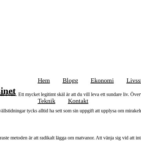
Hem
Blogg
Ekonomi
Livss
inet
 i vikt. Ett mycket legitimt skäl är att du vill leva ett sundare liv. Öve
Teknik
Kontakt
llstidningar tycks alltid ha sett som sin uppgift att upplysa om mirakelm
aste metoden är att radikalt lägga om matvanor. Att vänja sig vid att int