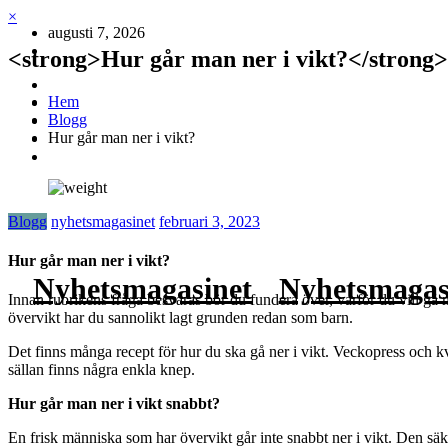
Hoppa
×
augusti 7, 2026
till
innehåll
<strong>Hur går man ner i vikt?</strong>
Hem
Blogg
Hur går man ner i vikt?
Blogg
nyhetsmagasinet
februari 3, 2023
Hur går man ner i vikt?
Nyhetsmagasinet
Nyhetsmagas
Innan rubrikens fråga besvaras bör du fundera över, varför du vill gå ner
övervikt har du sannolikt lagt grunden redan som barn.
Det finns många recept för hur du ska gå ner i vikt. Veckopress och kvä
sällan finns några enkla knep.
Hur går man ner i vikt snabbt?
En frisk människa som har övervikt går inte snabbt ner i vikt. Den säkr